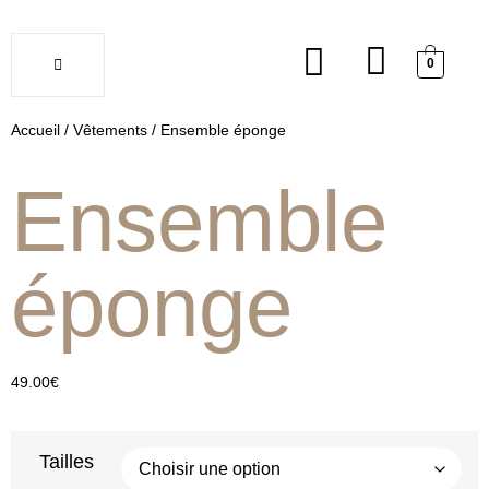
0
Accueil
/
Vêtements
/ Ensemble éponge
Soldes
Ensemble
éponge
49.00
€
Tailles